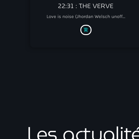
22:31 : THE VERVE
Love is noise (Jhordan Welsch unoff...
add_shopping_cart
Les actualit