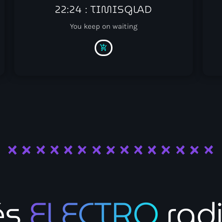
22:24 : TIMISGLAD
You keep on waiting
add_shopping_cart
és
ELECTRO
rad