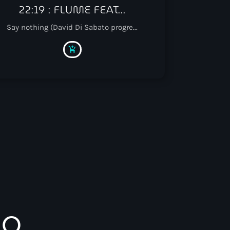
22:19 : FLUME FEAT...
Say nothing (David Di Sabato progre...
add_shopping_cart
io