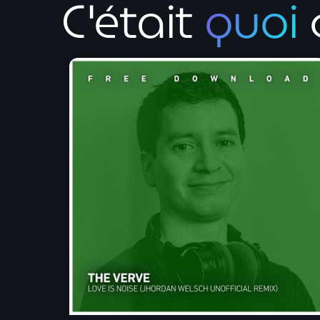
C'était
quoi
c