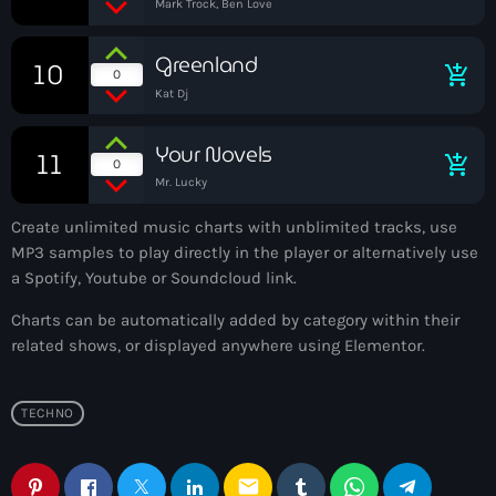
Mark Trock, Ben Love
Greenland
10
add_shopping_cart
0
Kat Dj
Your Novels
11
add_shopping_cart
0
Mr. Lucky
Create unlimited music charts with unblimited tracks, use
MP3 samples to play directly in the player or alternatively use
a Spotify, Youtube or Soundcloud link.
Charts can be automatically added by category within their
related shows, or displayed anywhere using Elementor.
TECHNO
email