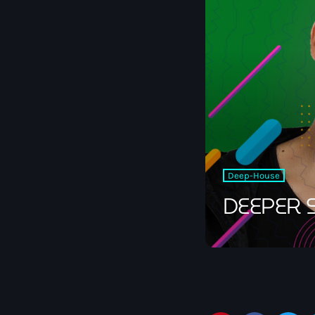
Deep-House
DEEPER 
Français : « Deepe
emmène les auditeu
techno mélodique. 
électronique immer