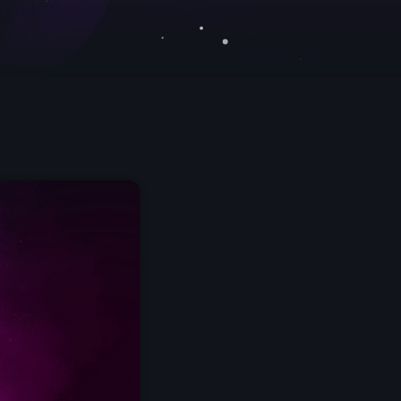
C
dans votre enceinte ALEXA
t désormais disponible sur www.radio.fr !