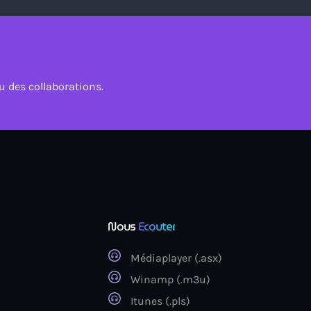
 des collaborations.
Nous
Ecouter
Médiaplayer (.asx)
Winamp (.m3u)
Itunes (.pls)