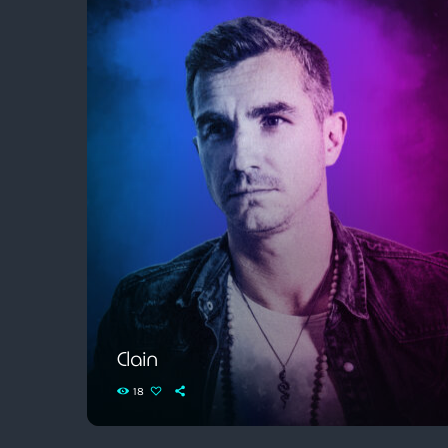
Clain
18