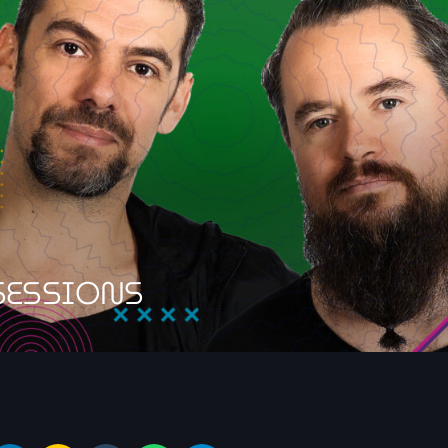
SESSIONS
r Sessions by Tube & Berger » est une émission de radio bihebdo
rs dans un voyage à travers la deep house, la tech house, la danc
C'est l'échappatoire indispensable pour tous ceux qui aiment la
sive. Avec des joyaux inédits, des classiques occasionnels et d