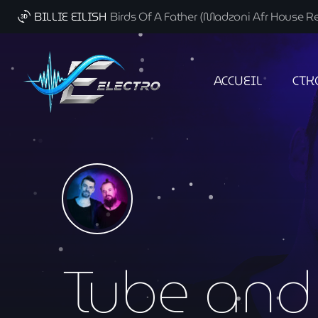
BILLIE EILISH
Birds Of A Father (Madzoni Afr House R
3d_rotation
ACCUEIL
CTK
Tube and