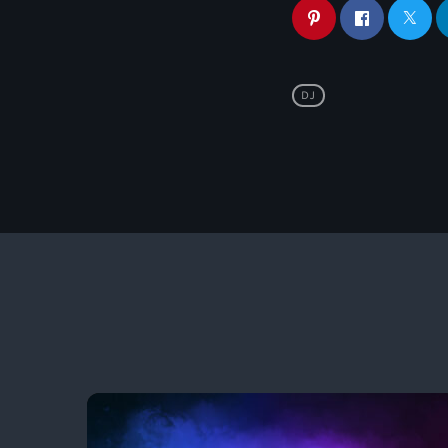
leurs labels ZEHN R
DJ