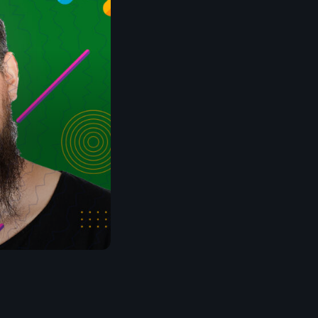
madaire qui
e indie et la
 musique
es morceaux de