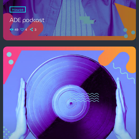
House
ADE podcast
49
4
3