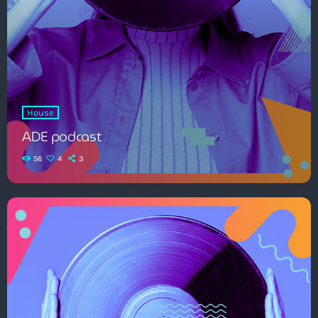
House
ADE podcast
56
4
3