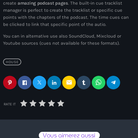
create
amazing podcast pages
. The built-in cue tracklist
12:00 - 15:00
manager is perfect to create the tracklist or specific cue
points with the chapters of the podcast. The time cues can
be clicked to link that specific point of the autio.
News
You can in alternative use also SoundCloud, Mixcloud or
Youtube sources (cues not available for these formats).
ELECTRO RADIO dans votre enceinte
ALEXA
HOUSE
Electro Radio est désormais disponible
email
sur www.radio.fr !
RATE IT
ELECTRO radio est désormais
disponible sur DEEZER gratuitement
Vous aimerez aussi