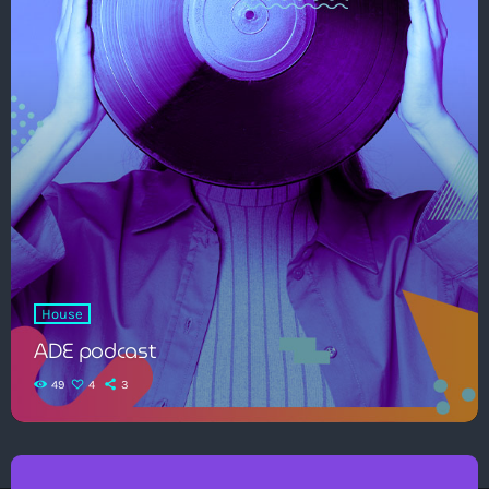
House
ADE podcast
49
4
3