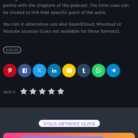
points with the chapters of the podcast. The time cues can
09:00 - 12:00
be clicked to link that specific point of the autio.
You can in alternative use also SoundCloud, Mixcloud or
Youtube sources (cues not available for these formats).
News
HOUSE
ELECTRO RADIO dans votre enceinte
ALEXA
email
Electro Radio est désormais disponible
sur www.radio.fr !
RATE IT
ELECTRO radio est désormais
disponible sur DEEZER gratuitement
Vous aimerez aussi