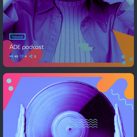
House
ADE podcast
49
4
3