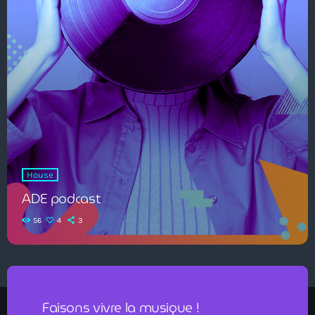
House
ADE podcast
56
4
3
Faisons vivre la musique !