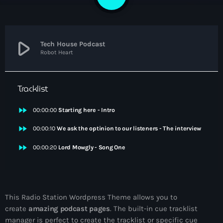
2
NEWS
PROGRAMMES
play_arrow
Tech House Podcast
Robot Heart
CONTACT
Tracklist
fast_forward
00:00:00
Starting here - Intro
Now playing
fast_forward
00:00:10
We ask the optinion to our listeners - The interview
fast_forward
00:00:20
Lord Mowgly - Song One
This Radio Station Wordpress Theme allows you to
Electronic music
create
amazing podcast pages
. The built-in cue tracklist
NON STOP MUSIC
manager is perfect to create the tracklist or specific cue