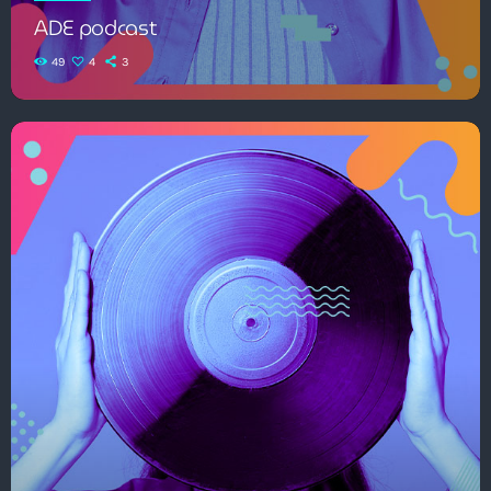
ADE podcast
49
4
3