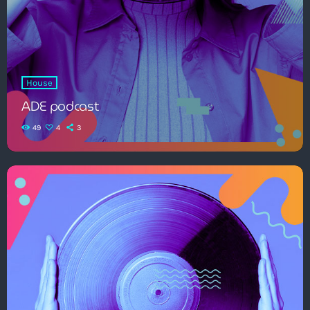
House
ADE podcast
49
4
3