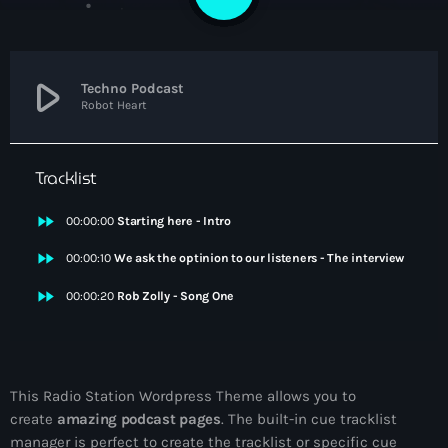
2
NEWS
PROGRAMMES
play_arrow
Techno Podcast
Robot Heart
CONTACT
Tracklist
fast_forward
00:00:00
Starting here - Intro
Now playing
fast_forward
00:00:10
We ask the optinion to our listeners - The interview
fast_forward
00:00:20
Rob Zolly - Song One
This Radio Station Wordpress Theme allows you to
Electronic music
create
amazing podcast pages
. The built-in cue tracklist
NON STOP MUSIC
manager is perfect to create the tracklist or specific cue