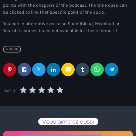
points with the chapters of the podcast. The time cues can
18:00 - 21:00
be clicked to link that specific point of the autio.
You can in alternative use also SoundCloud, Mixcloud or
Youtube sources (cues not available for these formats).
News
HOUSE
ELECTRO RADIO dans votre enceinte
ALEXA
email
Electro Radio est désormais disponible
sur www.radio.fr !
RATE IT
ELECTRO radio est désormais
disponible sur DEEZER gratuitement
Vous aimerez aussi