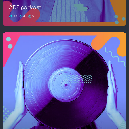
ADE podcast
49
4
3