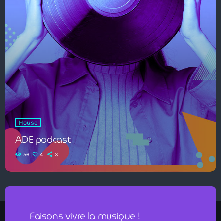
House
ADE podcast
56
4
3
Faisons vivre la musique !