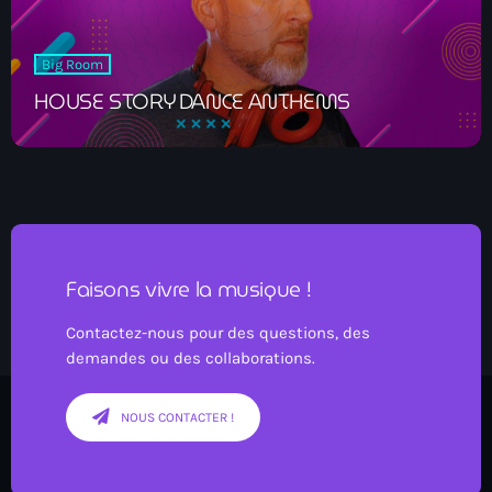
NEWS
Big Room
PROGRAMMES
HOUSE STORY DANCE ANTHEMS
CONTACT
Now playing
Faisons vivre la musique !
Contactez-nous pour des questions, des
demandes ou des collaborations.
NOUS CONTACTER !
SUGAR RADIO SHOW