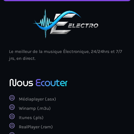
21:00 - 22:00
News
ELECTRO RADIO dans votre enceinte
Le meilleur de la musique Électronique, 24/24hrs et 7/7
ALEXA
jrs, en direct.
Electro Radio est désormais disponible
Nous
Ecouter
sur www.radio.fr !
Médiaplayer (.asx)
ELECTRO radio est désormais
Winamp (.m3u)
disponible sur DEEZER gratuitement
Itunes (.pls)
RealPlayer (.ram)