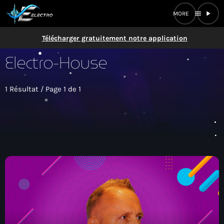
Obtenez l'application ELECTRO Radio pour une meilleure expérience
menu
play_arrow
×
!
close
Télécharger gratuitement notre application
Electro-House
play_circle_outline
PLAYER
1 Résultat / Page 1 de 1
play_arrow
ELECTRO Radio
ACCUEIL
CTKOI ?
MUSIC