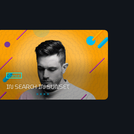
C
Dance
IN SEARCH IN SUNSET
dans votre enceinte ALEXA
t désormais disponible sur www.radio.fr !