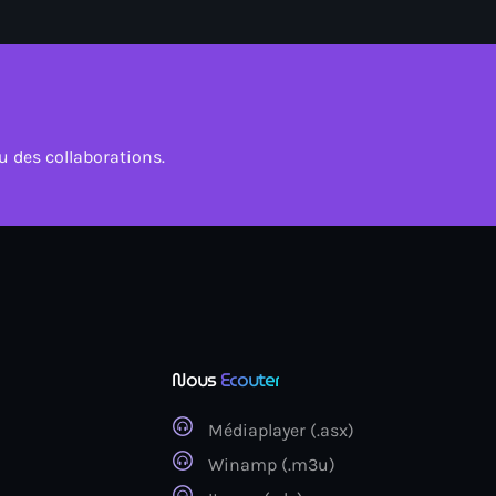
ELECTRO radio e
gratuitement
 des collaborations.
Nous
Ecouter
Médiaplayer (.asx)
Winamp (.m3u)