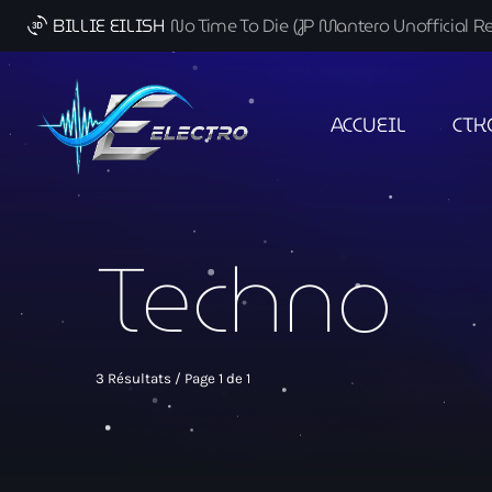
BILLIE EILISH
No Time To Die (JP Mantero Unofficial R
3d_rotation
ACCUEIL
CTK
Techno
3 Résultats / Page 1 de 1