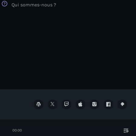
Qui sommes-nous ?
playlist_play
00:00