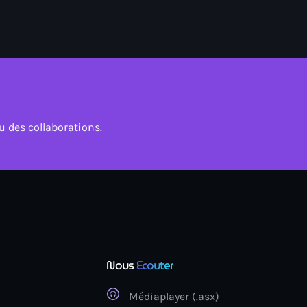
ELECTRO radio e
gratuitement
 des collaborations.
Nous
Ecouter
Médiaplayer (.asx)