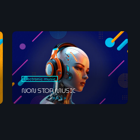
Electronic music
NON STOP MUSI
09:00 - 12:00
News
Electronic music
NON STOP MUSIC
ELECTRO RADIO 
Electro Radio es