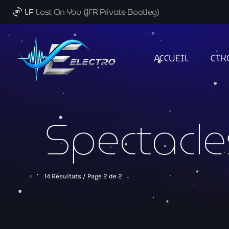
LP
Lost On You (JFR Private Bootleg)
3d_rotation
ACCUEIL
CTK
Spectacle
14 Résultats / Page 2 de 2