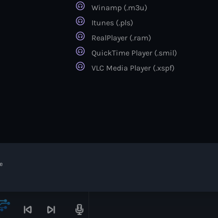
Winamp (.m3u)
Itunes (.pls)
RealPlayer (.ram)
QuickTime Player (.smil)
VLC Media Player (.xspf)
e
skip_previous
skip_next
radio