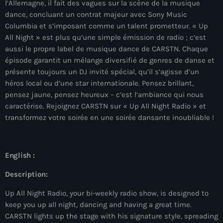
l’Allemagne, il fait des vagues sur la scène de la musique
09:00 - 12:00
dance, concluant un contrat majeur avec Sony Music
Columbia et s’imposant comme un talent prometteur. « Up
All Night » est plus qu’une simple émission de radio ; c’est
aussi le propre label de musique dance de CARSTN. Chaque
News
épisode garantit un mélange diversifié de genres de danse et
présente toujours un DJ invité spécial, qu’il s’agisse d’un
ELECTRO RADIO dans votre enceinte
héros local ou d’une star internationale. Pensez brillant,
ALEXA
pensez jaune, pensez heureux – c’est l’ambiance qui nous
caractérise. Rejoignez CARSTN sur « Up All Night Radio » et
transformez votre soirée en une soirée dansante inoubliable !
Electro Radio est désormais disponible
sur www.radio.fr !
English :
ELECTRO radio est désormais
Description:
disponible sur DEEZER gratuitement
Up All Night Radio, your bi-weekly radio show, is designed to
keep you up all night, dancing and having a great time.
CARSTN lights up the stage with his signature style, spreading