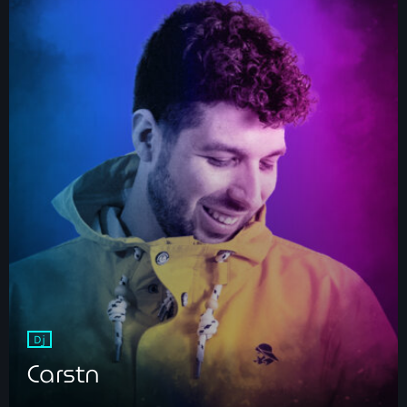
Dj
Carstn