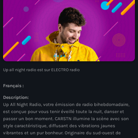
NEWS
PROGRAMMES
CONTACT
Now playing
Up all night radio est sur ELECTRO radio
Français :
Description:
Up All Night Radio, votre émission de radio bihebdomadaire,
est conçue pour vous tenir éveillé toute la nuit, danser et
passer un bon moment. CARSTN illumine la scène avec son
style caractéristique, diffusant des vibrations jaunes
Electronic music
vibrantes et un pur bonheur. Originaire du sud-ouest de
NON STOP MUSIC