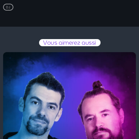
00:00 - 06:00
DJ
News
Vous aimerez aussi
ELECTRO RADIO dans votre enceinte
ALEXA
Electro Radio est désormais disponible
sur www.radio.fr !
ELECTRO radio est désormais
disponible sur DEEZER gratuitement