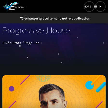
Obtenez l'application ELECTRO Radio pour une meilleure expérience
menu
play_arrow
×
!
close
Télécharger gratuitement notre application
Progressive-House
play_circle_outline
PLAYER
5 Résultats / Page 1 de 1
play_arrow
ELECTRO Radio
ACCUEIL
CTKOI ?
MUSIC