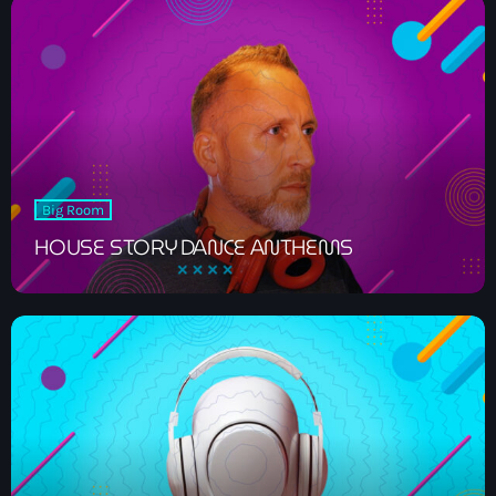
00:00 - 06:00
News
ELECTRO RADIO dans votre enceinte
ALEXA
Big Room
HOUSE STORY DANCE ANTHEMS
Electro Radio est désormais disponible
sur www.radio.fr !
ELECTRO radio est désormais
disponible sur DEEZER gratuitement